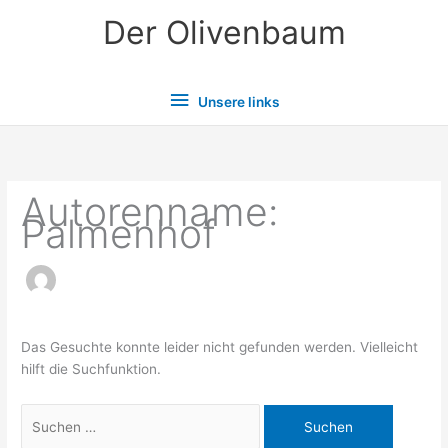
Zum
Der Olivenbaum
Inhalt
springen
Unsere
Unsere links
links
Autorenname:
Palmenhof
Das Gesuchte konnte leider nicht gefunden werden. Vielleicht
hilft die Suchfunktion.
Suchen
nach: