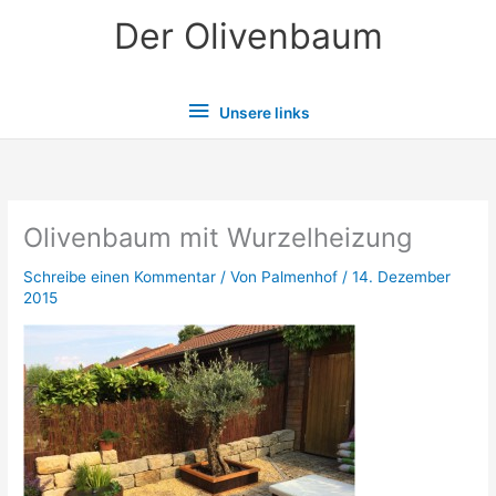
Zum
Der Olivenbaum
Inhalt
springen
Unsere
Unsere links
links
Olivenbaum mit Wurzelheizung
Schreibe einen Kommentar
/ Von
Palmenhof
/
14. Dezember
2015